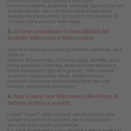
Inoltre ci sono i costi dovuti a verifiche e
ricondizionamenti, tagliandi, eventuali ripristini da fare
al motoveicolo, che si rendono necesari per poter
rivendere la stessa moto (o scooter) con garanzia di
12 mesi, come previsto dalla legge.
3.
Si deve considerare la rivendibilità del
modello della moto o dello scooter
Spesso la moto può essere facilmente rivendibile, altre
volte no.
Numero di proprietari, chilometraggio, modello più o
meno popolare, cilindrata, manutenzione periodica,
danni da incidenti (piccoli o grandi), colori, adesivi,
accessori, stagionalità, mode, tendenze sono
parametri che vanno sempre considerati per una
corretta valutazione economica.
4.
Non si deve fare riferimento alle riviste di
settore di moto e scooter
I valori "teorici" delle riviste di settore non trovano
sempre riscontro nel mercato, per le motivazioni
descritte al paragrafo precedente.
E a volte alcune moto sono vendute a prezzi superiori