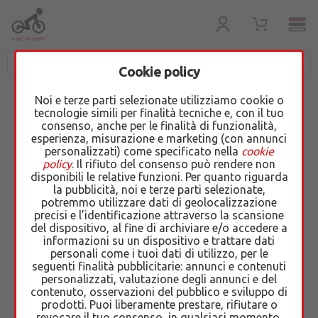
Cookie policy
Noi e terze parti selezionate utilizziamo cookie o
tecnologie simili per finalità tecniche e, con il tuo
VALUTIAMO L'ACQUISTO
consenso, anche per le finalità di funzionalità,
esperienza, misurazione e marketing (con annunci
DI MOTO O SCOOTER
personalizzati) come specificato nella
cookie
policy
. Il rifiuto del consenso può rendere non
USATI E INCIDENTATI
disponibili le relative funzioni. Per quanto riguarda
la pubblicità, noi e terze parti selezionate,
potremmo utilizzare dati di geolocalizzazione
precisi e l’identificazione attraverso la scansione
del dispositivo, al fine di archiviare e/o accedere a
Se desideri vendere la tua moto o il
informazioni su un dispositivo e trattare dati
tuo scooter, puoi prendere
personali come i tuoi dati di utilizzo, per le
seguenti finalità pubblicitarie: annunci e contenuti
appuntamento in sede e farci la
personalizzati, valutazione degli annunci e del
tua proposta
contenuto, osservazioni del pubblico e sviluppo di
prodotti. Puoi liberamente prestare, rifiutare o
revocare il tuo consenso, in qualsiasi momento,