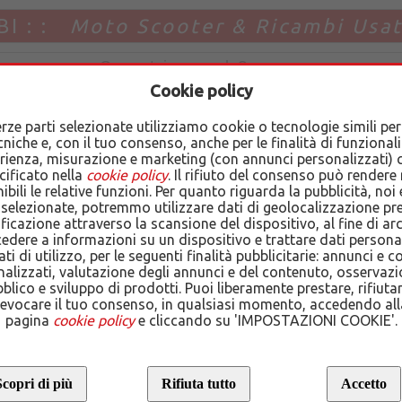
I : :
Moto Scooter & Ricambi Usa
Cookie policy
erze parti selezionate utilizziamo cookie o tecnologie simili per 
 E SCOOTER USATI CON GAR
cniche e, con il tuo consenso, anche per le finalità di funzionali
rienza, misurazione e marketing (con annunci personalizzati)
cificato nella
cookie policy
. Il rifiuto del consenso può rendere
ibili le relative funzioni. Per quanto riguarda la pubblicità, noi 
 selezionate, potremmo utilizzare dati di geolocalizzazione pre
ruote, da un ciclo di lavorazione dedicato
ificazione attraverso la scansione del dispositivo, al fine di ar
edere a informazioni su un dispositivo e trattare dati person
ati di utilizzo, per le seguenti finalità pubblicitarie: annunci e 
alizzati, valutazione degli annunci e del contenuto, osservazi
blico e sviluppo di prodotti. Puoi liberamente prestare, rifiuta
revocare il tuo consenso, in qualsiasi momento, accedendo all
pagina
cookie policy
e cliccando su 'IMPOSTAZIONI COOKIE'.
RICERCA AVANZATA
copri di più
Rifiuta tutto
Accetto