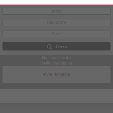
Non hai trovato
quello che cerchi?
Invia richiesta