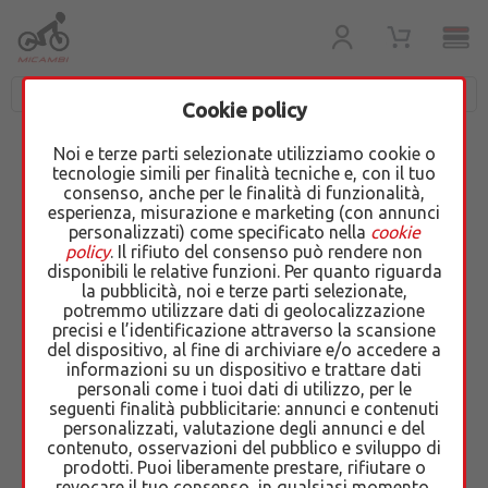
Cookie policy
Noi e terze parti selezionate utilizziamo cookie o
tecnologie simili per finalità tecniche e, con il tuo
RICAMBI USATI
consenso, anche per le finalità di funzionalità,
esperienza, misurazione e marketing (con annunci
DISPONIBILI PER MOTO E
personalizzati) come specificato nella
cookie
policy
. Il rifiuto del consenso può rendere non
SCOOTER
disponibili le relative funzioni. Per quanto riguarda
la pubblicità, noi e terze parti selezionate,
potremmo utilizzare dati di geolocalizzazione
precisi e l’identificazione attraverso la scansione
del dispositivo, al fine di archiviare e/o accedere a
Ricambi accessori Kymco GrandDink 150 01/04
informazioni su un dispositivo e trattare dati
personali come i tuoi dati di utilizzo, per le
seguenti finalità pubblicitarie: annunci e contenuti
personalizzati, valutazione degli annunci e del
contenuto, osservazioni del pubblico e sviluppo di
prodotti. Puoi liberamente prestare, rifiutare o
revocare il tuo consenso, in qualsiasi momento,